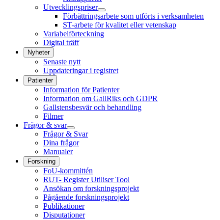
Utvecklingspriser
Förbättringsarbete som utförts i verksamheten
ST-arbete för kvalitet eller vetenskap
Variabelförteckning
Digital träff
Nyheter
Senaste nytt
Uppdateringar i registret
Patienter
Information för Patienter
Information om GallRiks och GDPR
Gallstensbesvär och behandling
Filmer
Frågor & svar
Frågor & Svar
Dina frågor
Manualer
Forskning
FoU-kommittén
RUT- Register Utiliser Tool
Ansökan om forskningsprojekt
Pågående forskningsprojekt
Publikationer
Disputationer