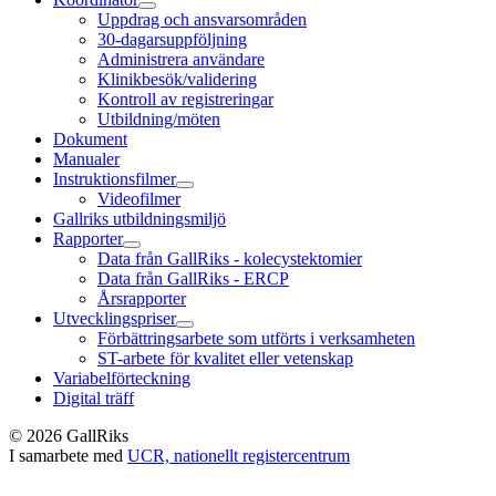
Uppdrag och ansvarsområden
30-dagarsuppföljning
Administrera användare
Klinikbesök/validering
Kontroll av registreringar
Utbildning/möten
Dokument
Manualer
Instruktionsfilmer
Videofilmer
Gallriks utbildningsmiljö
Rapporter
Data från GallRiks - kolecystektomier
Data från GallRiks - ERCP
Årsrapporter
Utvecklingspriser
Förbättringsarbete som utförts i verksamheten
ST-arbete för kvalitet eller vetenskap
Variabelförteckning
Digital träff
© 2026 GallRiks
I samarbete med
UCR, nationellt registercentrum