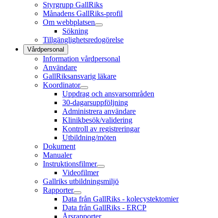
Styrgrupp GallRiks
Månadens GallRiks-profil
Om webbplatsen
Sökning
Tillgänglighetsredogörelse
Vårdpersonal
Information vårdpersonal
Användare
GallRiksansvarig läkare
Koordinator
Uppdrag och ansvarsområden
30-dagarsuppföljning
Administrera användare
Klinikbesök/validering
Kontroll av registreringar
Utbildning/möten
Dokument
Manualer
Instruktionsfilmer
Videofilmer
Gallriks utbildningsmiljö
Rapporter
Data från GallRiks - kolecystektomier
Data från GallRiks - ERCP
Årsrapporter