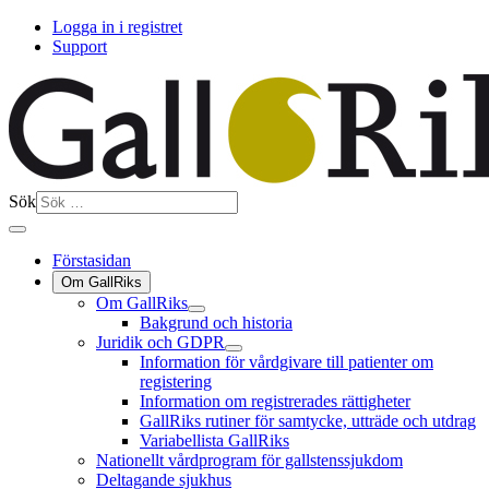
Logga in i registret
Support
Sök
Förstasidan
Om GallRiks
Om GallRiks
Bakgrund och historia
Juridik och GDPR
Information för vårdgivare till patienter om
registering
Information om registrerades rättigheter
GallRiks rutiner för samtycke, utträde och utdrag
Variabellista GallRiks
Nationellt vårdprogram för gallstenssjukdom
Deltagande sjukhus