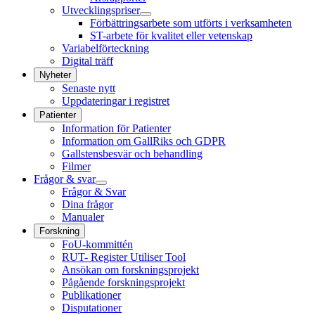
Utvecklingspriser
Förbättringsarbete som utförts i verksamheten
ST-arbete för kvalitet eller vetenskap
Variabelförteckning
Digital träff
Nyheter
Senaste nytt
Uppdateringar i registret
Patienter
Information för Patienter
Information om GallRiks och GDPR
Gallstensbesvär och behandling
Filmer
Frågor & svar
Frågor & Svar
Dina frågor
Manualer
Forskning
FoU-kommittén
RUT- Register Utiliser Tool
Ansökan om forskningsprojekt
Pågående forskningsprojekt
Publikationer
Disputationer