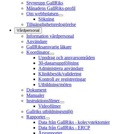
Styrgrupp GallRiks
Månadens GallRiks-profil
Om webbplatsen
Sökning
Tillgänglighetsredogörelse
Vårdpersonal
Information vårdpersonal
Användare
GallRiksansvarig läkare
Koordinator
Uppdrag och ansvarsområden
30-dagarsuppföljning
Administrera användare
Klinikbesök/validering
Kontroll av registreringar
Utbildning/möten
Dokument
Manualer
Instruktionsfilmer
Videofilmer
Gallriks utbildningsmiljö
Rapporter
Data från GallRiks - kolecystektomier
Data från GallRiks - ERCP
Årsrapporter