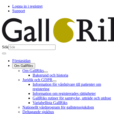
Logga in i registret
Support
Sök
Förstasidan
Om GallRiks
Om GallRiks
Bakgrund och historia
Juridik och GDPR
Information för vårdgivare till patienter om
registering
Information om registrerades rättigheter
GallRiks rutiner för samtycke, utträde och utdrag
Variabellista GallRiks
Nationellt vårdprogram för gallstenssjukdom
Deltagande sjukhus