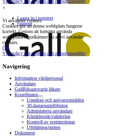
×
Navigering
Information vårdpersonal
Användare
GallRiksansvarig läkare
Koordinator
Uppdrag och ansvarsområden
30-dagarsuppföljning
Administrera användare
Klinikbesök/validering
Kontroll av registreringar
Utbildning/möten
Dokument