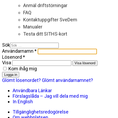
Anmäl driftstörningar
FAQ
Kontaktuppgifter SveDem
Manualer
Testa ditt SITHS-kort
Sök
Användarnamn
*
Lösenord
*
Visa
Visa lösenord
Kom ihåg mig
Logga in
Glömt lösenordet?
Glömt användarnamnet?
Användbara Länkar
Förslagslåda – Jag vill dela med mig
In English
Tillgänglighetsredogörelse
Om webbplatsen