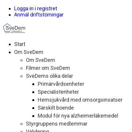
Logga in i registret
Anmäl driftstörningar
Start
Om SveDem
Om SveDem
Filmer om SveDem
SveDems olika delar
Primärvårdsenheter
Specialistenheter
Hemsjukvård med omsorgsinsatser
Särskilt boende
Modul för nya alzheimerläkemedel
Styrgruppens medlemmar
Validering