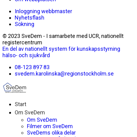
Inloggning webbmaster
Nyhetsflash
Sökning
© 2023 SveDem - I samarbete med UCR, nationellt
registercentrum
En del av nationellt system för kunskapsstyrning
hälso- och sjukvård
08-123 897 83
svedem.karolinska@regionstockholm.se
Start
Om SveDem
Om SveDem
Filmer om SveDem
SveDems olika delar