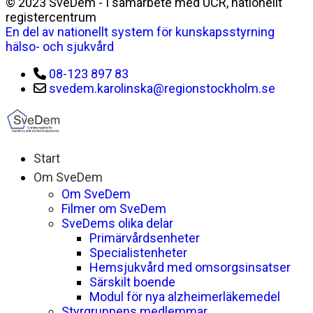
© 2023 SveDem - I samarbete med UCR, nationellt
registercentrum
En del av nationellt system för kunskapsstyrning
hälso- och sjukvård
08-123 897 83
svedem.karolinska@regionstockholm.se
Start
Om SveDem
Om SveDem
Filmer om SveDem
SveDems olika delar
Primärvårdsenheter
Specialistenheter
Hemsjukvård med omsorgsinsatser
Särskilt boende
Modul för nya alzheimerläkemedel
Styrgruppens medlemmar