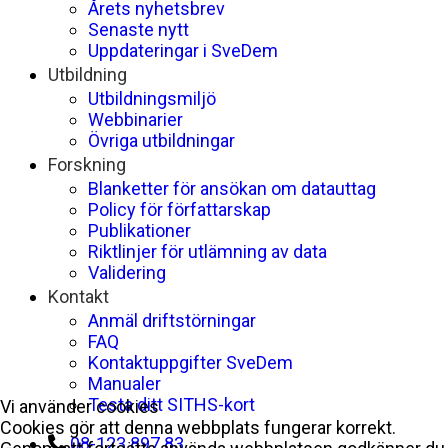
Årets nyhetsbrev
Senaste nytt
Uppdateringar i SveDem
Utbildning
Utbildningsmiljö
Webbinarier
Övriga utbildningar
Forskning
Blanketter för ansökan om datauttag
Policy för författarskap
Publikationer
Riktlinjer för utlämning av data
Validering
Kontakt
Anmäl driftstörningar
FAQ
Kontaktuppgifter SveDem
Manualer
Testa ditt SITHS-kort
Vi använder cookies
Cookies gör att denna webbplats fungerar korrekt.
08-123 897 83