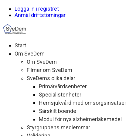
Logga in i registret
Anmäl driftstörningar
Start
Om SveDem
Om SveDem
Filmer om SveDem
SveDems olika delar
Primärvårdsenheter
Specialistenheter
Hemsjukvård med omsorgsinsatser
Särskilt boende
Modul för nya alzheimerläkemedel
Styrgruppens medlemmar
Validering