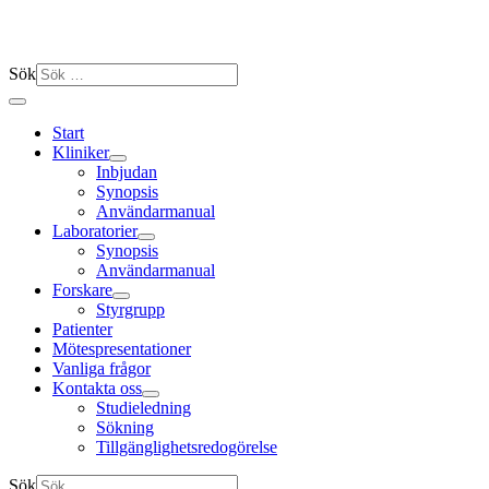
Sök
Start
Kliniker
Inbjudan
Synopsis
Användarmanual
Laboratorier
Synopsis
Användarmanual
Forskare
Styrgrupp
Patienter
Mötespresentationer
Vanliga frågor
Kontakta oss
Studieledning
Sökning
Tillgänglighetsredogörelse
Sök