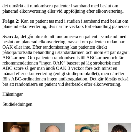
det utmärkt att randomisera patienter i samband med beslut om
planerad elkonvertering eller vid uppföljning efter elkonvertering.
Fråga 2:
Kan en patient tas med i studien i samband med beslut om
planerad elkonvertering, dvs när tre veckors förbehandling planeras?
Svar:
Ja, det går utmärkt att randomisera en patient i samband med
beslut om planerad elkonvertering, oavsett om patienten redan har
OAK eller inte. Efter randomisering kan patienten direkt
påbörja/fortsätta behandling i standardarmen och inom ett par dagar i
ABC-armen. Om patienten randomiserats till ABC-armen och får
rekommendationen ”ingen OAK” baserat på låg strokerisk med
ABC-score så ger man ändå OAK 3 veckor före och minst en
månad efter elkonvertering (enligt studieprotokollet), men därefter
följs ABC-ordinationen ingen antikoagulation. Det går förstås också
bra att randomisera en patient vid återbesök efter elkonvertering.
Hälsningar,
Studieledningen