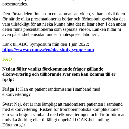
presenterades.
Den första delen finns som en sammansatt video, vi har skrivit tiden
för när de olika presentationerna börjar och förhoppningsvis ska det
vara tillräckligt för att ni ska kunna hitta det ni letar efter. I den andra
delen finns presentationerna som separata videor. Länken hittar ni
även på studiehemsidan under ”mötespresentationer”.
Länk till ABC Symposium från den 1 jun 2022:
https://www.ucr.uu.se/en/abc-study-symposium
FAQ
Nedan följer vanligt förekommande frågor gällande
elkonvertering och tillhörande svar som kan komma till er
hjälp!
Fråga 1:
Kan en patient randomiseras i samband med
elkonvertering?
Svar:
Nej, det är inte lämpligt att randomisera patienten i samband
med elkonvertering. Risken för tromboemboliska komplikationer
kan vara högre i samband med elkonverteringen och därför bör man
undvika ändring eller tillfälligt uppehåll i OAK-behandling.
Däremot går