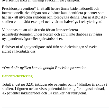
överseende med en tillfällig svacka i rekryteringen.
Precisionsprevention* är ett allt hetare ämne både nationellt och
internationellt, dvs frågan om vi bättre kan identifiera patienter som
har risk att utveckla sjukdom och förebygga denna. Där är ABC AF-
studien ett utmärkt exempel och vi är nu halvvägs i rekryteringen!
Vi hoppas nu att alla är redo för att åter accelerera
patientrekryteringen under hösten och att vi inte drabbas av några
nya pandemivågor eller sjukvårdskriser.
Behöver ni något ytterligare stöd från studieledningen så tveka
aldrig att kontakta oss!
*Om du är nyfiken kan du googla Precision prevention.
Patientrekrytering
Totalt är det nu 3231 inkluderade patienter och 34 kliniker är aktiva i
studien. I figuren nedan visas patientinkludering för augusti månad,
45 patienter inkluderades och 14 kliniker har rekryterat.