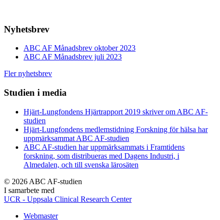
Nyhetsbrev
ABC AF Månadsbrev oktober 2023
ABC AF Månadsbrev juli 2023
Fler nyhetsbrev
Studien i media
Hjärt-Lungfondens Hjärtrapport 2019 skriver om ABC AF-
studien
Hjärt-Lungfondens medlemstidning Forskning för hälsa har
uppmärksammat ABC AF-studien
ABC AF-studien har uppmärksammats i Framtidens
forskning, som distribueras med Dagens Industri, i
Almedalen, och till svenska lärosäten
© 2026 ABC AF-studien
I samarbete med
UCR - Uppsala Clinical Research Center
Webmaster