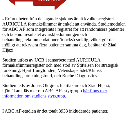
- Erfarenheten från deltagande sjukhus är att kvalitetsregistret
AURICULA förmaksflimmer är enkelt att använda. Studiemodulen
för ABC AF som integrerats i registret för att randomisera patienter
och ta emot resultatet av riskbedömningen och
behandlingsrekommendationer är också smidig, vilket gör det
möjligt att rekrytera flera patienter samma dag, berättar dr Ziad
Hijazi.
Studien utförs av UCR i samarbete med AURICULA
förmaksflimmerregister och med stöd av Stiftelsen för strategisk
forskning, Hjärt-Lungfonden, Vetenskapsrådet/Klinisk
behandlingsforskningsfond, och Roche Diagnostics.
Studien leds av Jonas Oldgren, hjärtläkare och Ziad Hijazi,
hjärtläkare, läs mer om ABC AFs styrgrupp
här finns mer
information om studiens styrgrupp
.
I ABC AF-studien är det totalt 3933 inkluderade patienter.