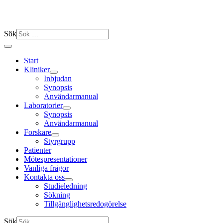
Sök
Start
Kliniker
Inbjudan
Synopsis
Användarmanual
Laboratorier
Synopsis
Användarmanual
Forskare
Styrgrupp
Patienter
Mötespresentationer
Vanliga frågor
Kontakta oss
Studieledning
Sökning
Tillgänglighetsredogörelse
Sök