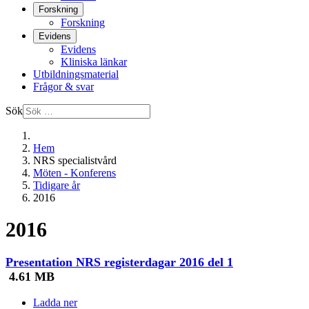
Forskning
Forskning
Evidens
Evidens
Kliniska länkar
Utbildningsmaterial
Frågor & svar
Sök
Hem
NRS specialistvård
Möten - Konferens
Tidigare år
2016
2016
Presentation NRS registerdagar 2016 del 1
4.61 MB
Ladda ner