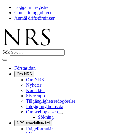
Logga in i registret
Gamla inloggningen
Anmäl driftstörningar
Sök
Förstasidan
Om NRS
Om NRS
Nyheter
Kontakter
Styrgrupp
Tillgänglighetsredogörelse
Inloggning hemsida
Om webbplatsen
Sökning
NRS specialistvård
Frågeformulär