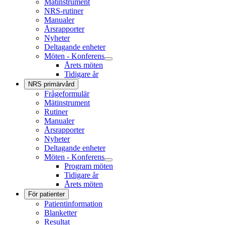
Mätinstrument
NRS-rutiner
Manualer
Årsrapporter
Nyheter
Deltagande enheter
Möten - Konferens
Årets möten
Tidigare år
NRS primärvård
Frågeformulär
Mätinstrument
Rutiner
Manualer
Årsrapporter
Nyheter
Deltagande enheter
Möten - Konferens
Program möten
Tidigare år
Årets möten
För patienter
Patientinformation
Blanketter
Resultat