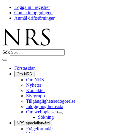
Logga in i registret
Gamla inloggningen
Anmäl driftstörningar
Sök
Förstasidan
Om NRS
Om NRS
Nyheter
Kontakter
Styrgrupp
Tillgänglighetsredogörelse
Inloggning hemsida
Om webbplatsen
Sökning
NRS specialistvård
Frågeformulär