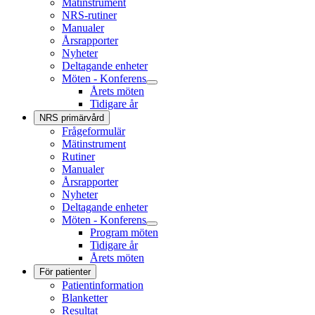
Mätinstrument
NRS-rutiner
Manualer
Årsrapporter
Nyheter
Deltagande enheter
Möten - Konferens
Årets möten
Tidigare år
NRS primärvård
Frågeformulär
Mätinstrument
Rutiner
Manualer
Årsrapporter
Nyheter
Deltagande enheter
Möten - Konferens
Program möten
Tidigare år
Årets möten
För patienter
Patientinformation
Blanketter
Resultat