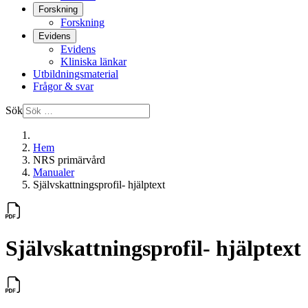
Forskning
Forskning
Evidens
Evidens
Kliniska länkar
Utbildningsmaterial
Frågor & svar
Sök
Hem
NRS primärvård
Manualer
Självskattningsprofil- hjälptext
Självskattningsprofil- hjälptext