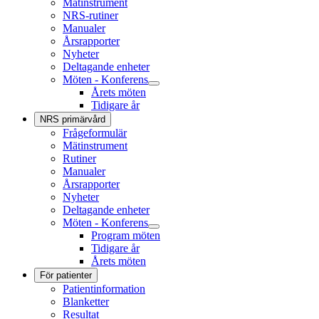
Mätinstrument
NRS-rutiner
Manualer
Årsrapporter
Nyheter
Deltagande enheter
Möten - Konferens
Årets möten
Tidigare år
NRS primärvård
Frågeformulär
Mätinstrument
Rutiner
Manualer
Årsrapporter
Nyheter
Deltagande enheter
Möten - Konferens
Program möten
Tidigare år
Årets möten
För patienter
Patientinformation
Blanketter
Resultat