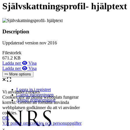
Självskattningsprofil- hjälptext
Description
Uppdaterad version nov 2016
Filestorlek
671.2 KB
Ladda ner
Visa
Ladda ner
Visa
More options
×