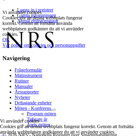
Navigering
Frågeformulär
Mätinstrument
Rutiner
Manualer
Årsrapporter
Nyheter
Deltagande enheter
Möten - Konferens
Program möten
Tidigare år
Vi använder cookies
Årets möten
Cookies gör att denna webbplats fungerar korrekt. Genom att fortsätta
använda webbplatsen godkänner du att vi använder cookies.
© 2026 NRS - Nationella Registret över Smärtrehabilitering