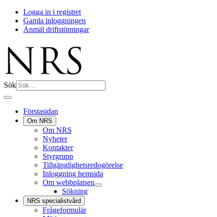
Logga in i registret
Gamla inloggningen
Anmäl driftstörningar
Sök
Förstasidan
Om NRS
Om NRS
Nyheter
Kontakter
Styrgrupp
Tillgänglighetsredogörelse
Inloggning hemsida
Om webbplatsen
Sökning
NRS specialistvård
Frågeformulär