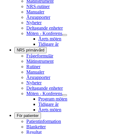
Mätinstrument
NRS-rutiner
Manualer
Årsrapporter
Nyheter
Deltagande enheter
Möten - Konferens
Årets möten
Tidigare år
NRS primärvård
Frågeformulär
Mätinstrument
Rutiner
Manualer
Årsrapporter
Nyheter
Deltagande enheter
Möten - Konferens
Program möten
Tidigare år
Årets möten
För patienter
Patientinformation
Blanketter
Resultat