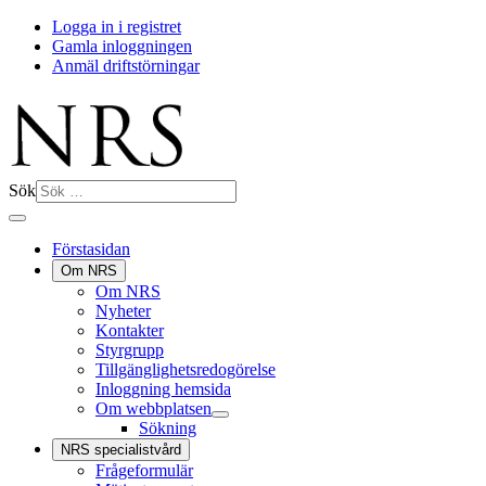
Logga in i registret
Gamla inloggningen
Anmäl driftstörningar
Sök
Förstasidan
Om NRS
Om NRS
Nyheter
Kontakter
Styrgrupp
Tillgänglighetsredogörelse
Inloggning hemsida
Om webbplatsen
Sökning
NRS specialistvård
Frågeformulär