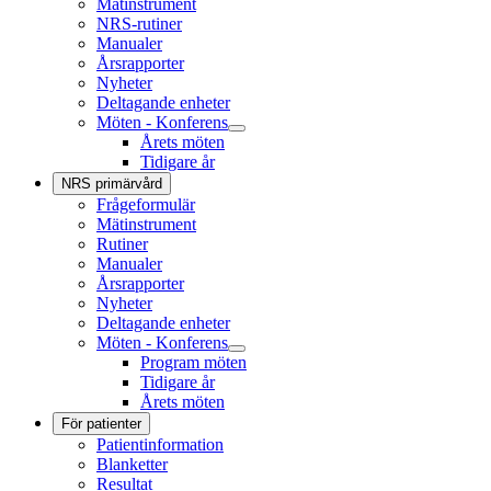
Mätinstrument
NRS-rutiner
Manualer
Årsrapporter
Nyheter
Deltagande enheter
Möten - Konferens
Årets möten
Tidigare år
NRS primärvård
Frågeformulär
Mätinstrument
Rutiner
Manualer
Årsrapporter
Nyheter
Deltagande enheter
Möten - Konferens
Program möten
Tidigare år
Årets möten
För patienter
Patientinformation
Blanketter
Resultat