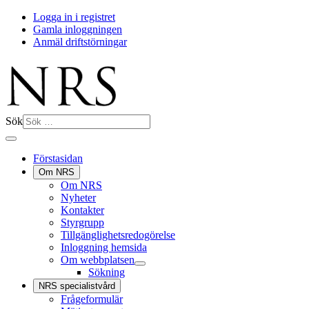
Logga in i registret
Gamla inloggningen
Anmäl driftstörningar
Sök
Förstasidan
Om NRS
Om NRS
Nyheter
Kontakter
Styrgrupp
Tillgänglighetsredogörelse
Inloggning hemsida
Om webbplatsen
Sökning
NRS specialistvård
Frågeformulär