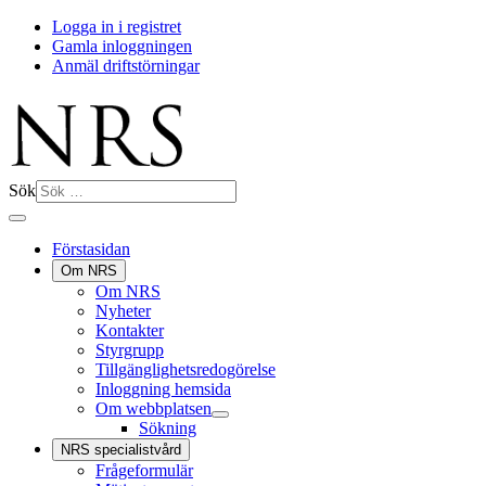
Logga in i registret
Gamla inloggningen
Anmäl driftstörningar
Sök
Förstasidan
Om NRS
Om NRS
Nyheter
Kontakter
Styrgrupp
Tillgänglighetsredogörelse
Inloggning hemsida
Om webbplatsen
Sökning
NRS specialistvård
Frågeformulär