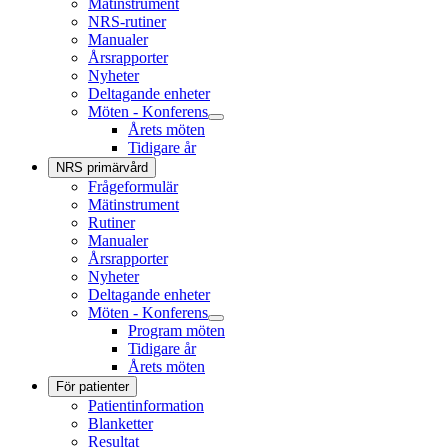
Mätinstrument
NRS-rutiner
Manualer
Årsrapporter
Nyheter
Deltagande enheter
Möten - Konferens
Årets möten
Tidigare år
NRS primärvård
Frågeformulär
Mätinstrument
Rutiner
Manualer
Årsrapporter
Nyheter
Deltagande enheter
Möten - Konferens
Program möten
Tidigare år
Årets möten
För patienter
Patientinformation
Blanketter
Resultat