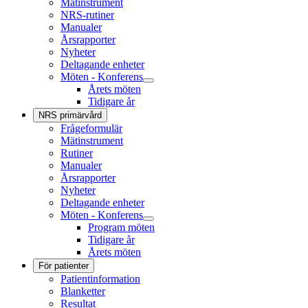
Mätinstrument
NRS-rutiner
Manualer
Årsrapporter
Nyheter
Deltagande enheter
Möten - Konferens
Årets möten
Tidigare år
NRS primärvård
Frågeformulär
Mätinstrument
Rutiner
Manualer
Årsrapporter
Nyheter
Deltagande enheter
Möten - Konferens
Program möten
Tidigare år
Årets möten
För patienter
Patientinformation
Blanketter
Resultat