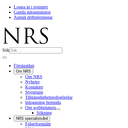
Logga in i registret
Gamla inloggningen
Anmäl driftstörningar
Sök
Förstasidan
Om NRS
Om NRS
Nyheter
Kontakter
Styrgrupp
Tillgänglighetsredogörelse
Inloggning hemsida
Om webbplatsen
Sökning
NRS specialistvård
Frågeformulär