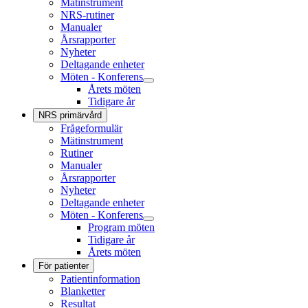
Mätinstrument
NRS-rutiner
Manualer
Årsrapporter
Nyheter
Deltagande enheter
Möten - Konferens
Årets möten
Tidigare år
NRS primärvård
Frågeformulär
Mätinstrument
Rutiner
Manualer
Årsrapporter
Nyheter
Deltagande enheter
Möten - Konferens
Program möten
Tidigare år
Årets möten
För patienter
Patientinformation
Blanketter
Resultat