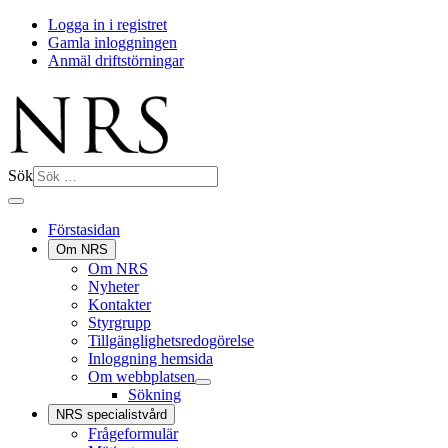
Logga in i registret
Gamla inloggningen
Anmäl driftstörningar
Sök
Förstasidan
Om NRS
Om NRS
Nyheter
Kontakter
Styrgrupp
Tillgänglighetsredogörelse
Inloggning hemsida
Om webbplatsen
Sökning
NRS specialistvård
Frågeformulär