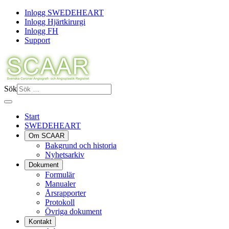
Inlogg SWEDEHEART
Inlogg Hjärtkirurgi
Inlogg FH
Support
Sök
Start
SWEDEHEART
Om SCAAR
Bakgrund och historia
Nyhetsarkiv
Dokument
Formulär
Manualer
Årsrapporter
Protokoll
Övriga dokument
Kontakt