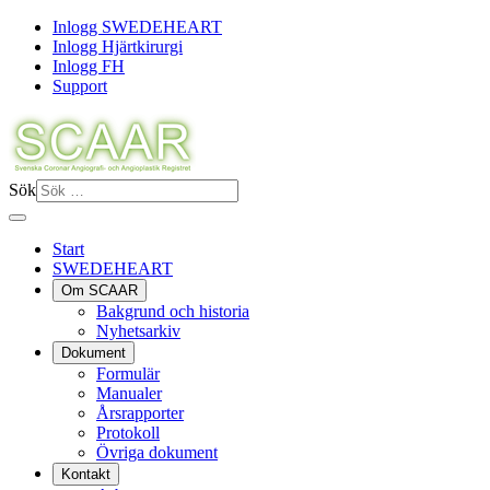
Inlogg SWEDEHEART
Inlogg Hjärtkirurgi
Inlogg FH
Support
Sök
Start
SWEDEHEART
Om SCAAR
Bakgrund och historia
Nyhetsarkiv
Dokument
Formulär
Manualer
Årsrapporter
Protokoll
Övriga dokument
Kontakt