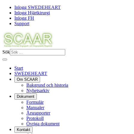
Inlogg SWEDEHEART
Inlogg Hjärtkirurgi
Inlogg FH
Support
Sök
Start
SWEDEHEART
Om SCAAR
Bakgrund och historia
Nyhetsarkiv
Dokument
Formulär
Manualer
Årsrapporter
Protokoll
Övriga dokument
Kontakt