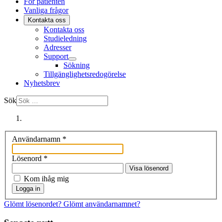
För patienten
Vanliga frågor
Kontakta oss
Kontakta oss
Studieledning
Adresser
Support
Sökning
Tillgänglighetsredogörelse
Nyhetsbrev
Sök
Användarnamn
*
Lösenord
*
Visa lösenord
Kom ihåg mig
Logga in
Glömt lösenordet?
Glömt användarnamnet?