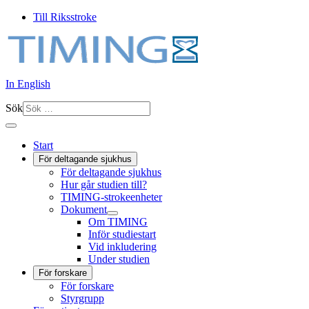
Till Riksstroke
In English
Sök
Start
För deltagande sjukhus
För deltagande sjukhus
Hur går studien till?
TIMING-strokeenheter
Dokument
Om TIMING
Inför studiestart
Vid inkludering
Under studien
För forskare
För forskare
Styrgrupp