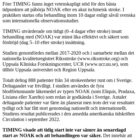
Före TIMING fanns inget vetenskapligt stöd för den bästa
tidpunkten att påbörja NOAK efter en akut ischmeisk stroke. I
praktiken startas ofta behandling inom 10 dagar enligt såväl svenska
som internationella observationsstudier.
TIMING utvärderade om tidigt (0–4 dagar efter stroke) insatt
behandling med (NOAK) var minst lika effektivt och säkert som
fördröjd (dag 5–10 efter stroke) insättning.
Studien genomfördes mellan 2017-2020 och i samarbete mellan det
nationella kvalitetsregistret Riksstroke (www.riksstroke.org) och
Uppsala Kliniska Forskningscenter, UCR (www.ucr.uu.se), som
tillhör Uppsala universitet och Region Uppsala.
Totalt deltog 888 patienter från 34 strokeenheter runt om i Sverige.
Deltagandet var frivilligt. I studien användes de fyra
blodförtunnande läkemedel av typen NOAK (som Eliquis, Pradaxa,
Lixiana eller Xarelto) som redan är godkända i Sverige. Antalet
deltagande patienter var färre än planerat men trots det var resultatet
tydligt och har fått stort genomslag nationellt och internationellt.
Studiens resultat publicerades i den ansedda amerikanska tidskriften
Circulation i september 2022.
TIMING visade att tidig start inte var sämre än senarelagd
start av NOAK och att behandlingen var säker.
Det innebär att