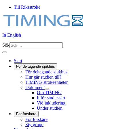
Till Riksstroke
In English
Sök
Start
För deltagande sjukhus
För deltagande sjukhus
Hur går studien till?
TIMING-strokeenheter
Dokument
Om TIMING
Inför studiestart
Vid inkludering
Under studien
För forskare
För forskare
Styrgrupp