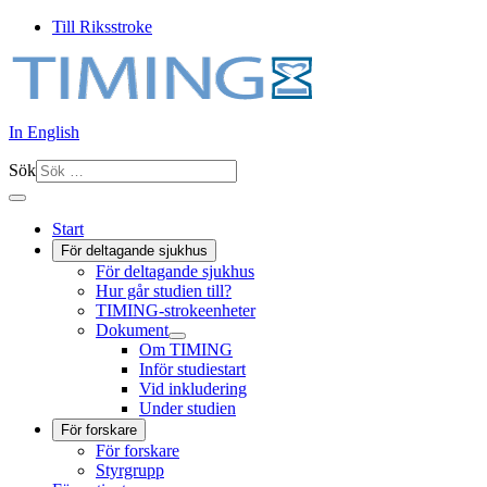
Till Riksstroke
In English
Sök
Start
För deltagande sjukhus
För deltagande sjukhus
Hur går studien till?
TIMING-strokeenheter
Dokument
Om TIMING
Inför studiestart
Vid inkludering
Under studien
För forskare
För forskare
Styrgrupp