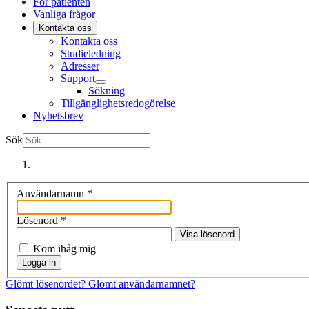
För patienten
Vanliga frågor
Kontakta oss
Kontakta oss
Studieledning
Adresser
Support
Sökning
Tillgänglighetsredogörelse
Nyhetsbrev
Sök
Användarnamn
*
Lösenord
*
Visa lösenord
Kom ihåg mig
Logga in
Glömt lösenordet?
Glömt användarnamnet?