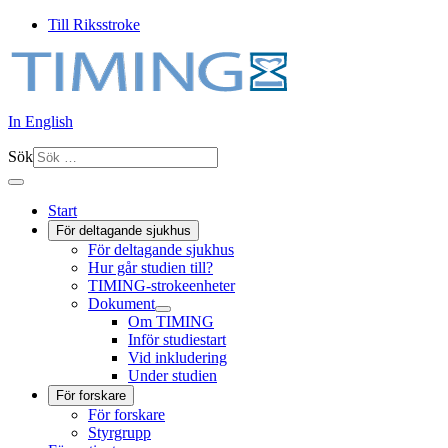
Till Riksstroke
In English
Sök
Start
För deltagande sjukhus
För deltagande sjukhus
Hur går studien till?
TIMING-strokeenheter
Dokument
Om TIMING
Inför studiestart
Vid inkludering
Under studien
För forskare
För forskare
Styrgrupp