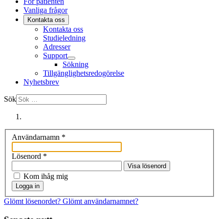
För patienten
Vanliga frågor
Kontakta oss
Kontakta oss
Studieledning
Adresser
Support
Sökning
Tillgänglighetsredogörelse
Nyhetsbrev
Sök
Användarnamn
*
Lösenord
*
Visa lösenord
Kom ihåg mig
Logga in
Glömt lösenordet?
Glömt användarnamnet?