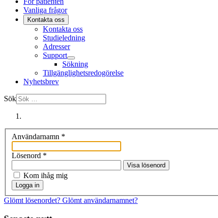
För patienten
Vanliga frågor
Kontakta oss
Kontakta oss
Studieledning
Adresser
Support
Sökning
Tillgänglighetsredogörelse
Nyhetsbrev
Sök
Användarnamn
*
Lösenord
*
Visa lösenord
Kom ihåg mig
Logga in
Glömt lösenordet?
Glömt användarnamnet?