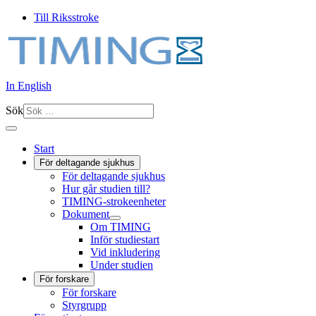
Till Riksstroke
In English
Sök
Start
För deltagande sjukhus
För deltagande sjukhus
Hur går studien till?
TIMING-strokeenheter
Dokument
Om TIMING
Inför studiestart
Vid inkludering
Under studien
För forskare
För forskare
Styrgrupp