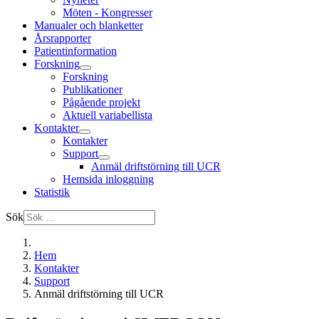
Möten - Kongresser
Manualer och blanketter
Årsrapporter
Patientinformation
Forskning
Forskning
Publikationer
Pågående projekt
Aktuell variabellista
Kontakter
Kontakter
Support
Anmäl driftstörning till UCR
Hemsida inloggning
Statistik
Sök
Hem
Kontakter
Support
Anmäl driftstörning till UCR