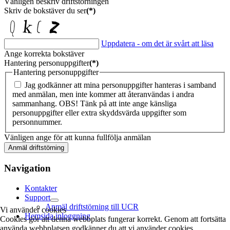
Vänligen beskriv driftstörningen
Skriv de bokstäver du ser
(*)
Uppdatera - om det är svårt att läsa
Ange korrekta bokstäver
Hantering personuppgifter
(*)
Hantering personuppgifter
Jag godkänner att mina personuppgifter hanteras i samband
med anmälan, men inte kommer att återanvändas i andra
sammanhang. OBS! Tänk på att inte ange känsliga
personuppgifter eller extra skyddsvärda uppgifter som
personnummer.
Vänligen ange för att kunna fullfölja anmälan
Anmäl driftstörning
Navigation
Kontakter
Support
Anmäl driftstörning till UCR
Vi använder cookies
Hemsida inloggning
Cookies gör att denna webbplats fungerar korrekt. Genom att fortsätta
använda webbplatsen godkänner du att vi använder cookies.