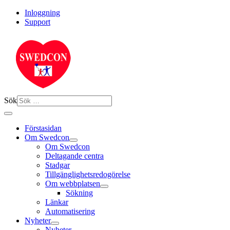
Inloggning
Support
Sök
Förstasidan
Om Swedcon
Om Swedcon
Deltagande centra
Stadgar
Tillgänglighetsredogörelse
Om webbplatsen
Sökning
Länkar
Automatisering
Nyheter
Nyheter