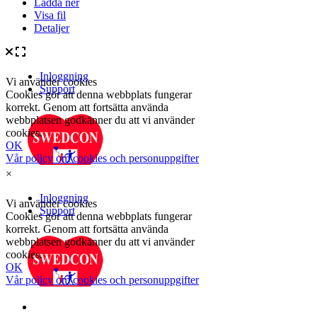
Ladda ner
Visa fil
Detaljer
×