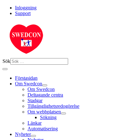
Inloggning
Support
Sök
Förstasidan
Om Swedcon
Om Swedcon
Deltagande centra
Stadgar
Tillgänglighetsredogörelse
Om webbplatsen
Sökning
Länkar
Automatisering
Nyheter
Nyheter