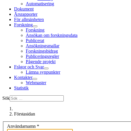
Automatisering
Dokument
Årsrapporter
För allmänheten
Forskning
Forskning
Ansökan om forskningsdata
Publicerat
Ansökningsmallar
Forskningsbidrag
Publiceringsregler
Pågende projekt
Frågor och Svar
Lämna synpunkter
Kontakter
Webmaster
Statistik
Sök
Förstasidan
Användarnamn
*