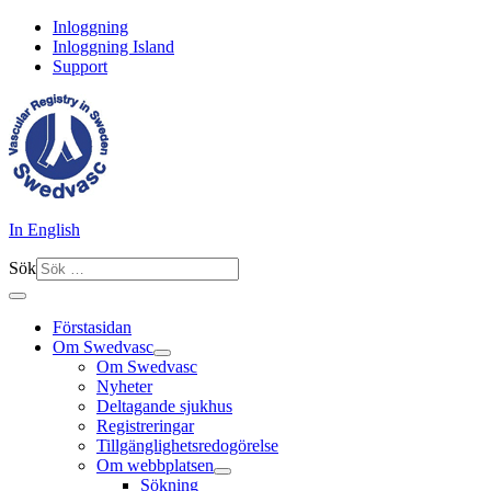
Inloggning
Inloggning Island
Support
In English
Sök
Förstasidan
Om Swedvasc
Om Swedvasc
Nyheter
Deltagande sjukhus
Registreringar
Tillgänglighetsredogörelse
Om webbplatsen
Sökning