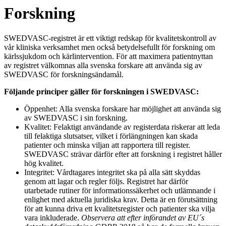
Forskning
SWEDVASC-registret är ett viktigt redskap för kvalitetskontroll av
vår kliniska verksamhet men också betydelsefullt för forskning om
kärlssjukdom och kärlintervention. För att maximera patientnyttan
av registret välkomnas alla svenska forskare att använda sig av
SWEDVASC för forskningsändamål.
Följande principer gäller för forskningen i SWEDVASC:
Öppenhet: Alla svenska forskare har möjlighet att använda sig
av SWEDVASC i sin forskning.
Kvalitet: Felaktigt användande av registerdata riskerar att leda
till felaktiga slutsatser, vilket i förlängningen kan skada
patienter och minska viljan att rapportera till register.
SWEDVASC strävar därför efter att forskning i registret håller
hög kvalitet.
Integritet: Vårdtagares integritet ska på alla sätt skyddas
genom att lagar och regler följs. Registret har därför
utarbetade rutiner för informationssäkerhet och utlämnande i
enlighet med aktuella juridiska krav. Detta är en förutsättning
för att kunna driva ett kvalitetsregister och patienter ska vilja
vara inkluderade.
Observera att efter införandet av EU´s