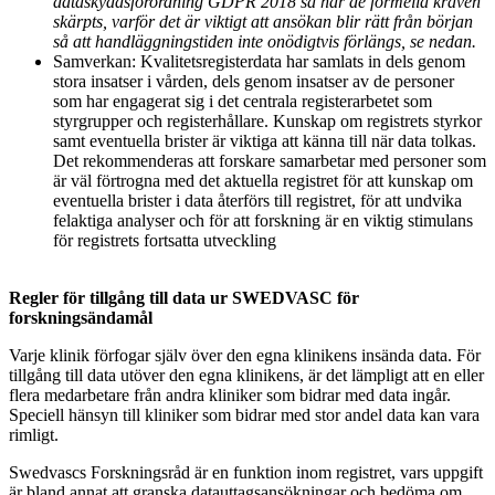
dataskyddsförordning GDPR 2018 så har de formella kraven
skärpts, varför det är viktigt att ansökan blir rätt från början
så att handläggningstiden inte onödigtvis förlängs, se nedan.
Samverkan: Kvalitetsregisterdata har samlats in dels genom
stora insatser i vården, dels genom insatser av de personer
som har engagerat sig i det centrala registerarbetet som
styrgrupper och registerhållare. Kunskap om registrets styrkor
samt eventuella brister är viktiga att känna till när data tolkas.
Det rekommenderas att forskare samarbetar med personer som
är väl förtrogna med det aktuella registret för att kunskap om
eventuella brister i data återförs till registret, för att undvika
felaktiga analyser och för att forskning är en viktig stimulans
för registrets fortsatta utveckling
Regler för tillgång till data ur SWEDVASC för
forskningsändamål
Varje klinik förfogar själv över den egna klinikens insända data. För
tillgång till data utöver den egna klinikens, är det lämpligt att en eller
flera medarbetare från andra kliniker som bidrar med data ingår.
Speciell hänsyn till kliniker som bidrar med stor andel data kan vara
rimligt.
Swedvascs Forskningsråd är en funktion inom registret, vars uppgift
är bland annat att granska datauttagsansökningar och bedöma om