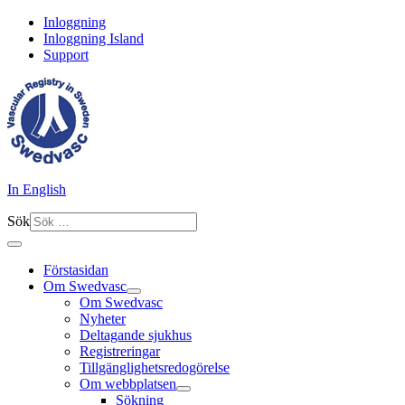
Inloggning
Inloggning Island
Support
In English
Sök
Förstasidan
Om Swedvasc
Om Swedvasc
Nyheter
Deltagande sjukhus
Registreringar
Tillgänglighetsredogörelse
Om webbplatsen
Sökning