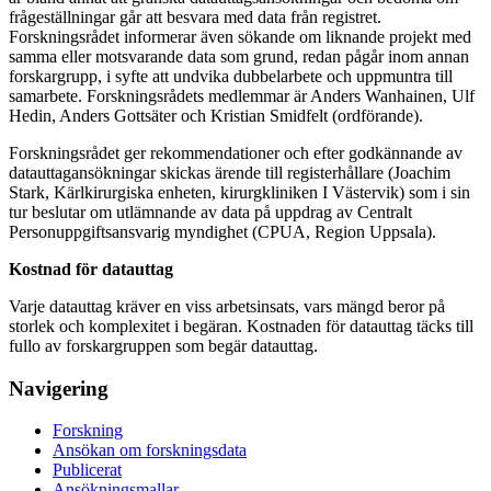
frågeställningar går att besvara med data från registret.
Forskningsrådet informerar även sökande om liknande projekt med
samma eller motsvarande data som grund, redan pågår inom annan
forskargrupp, i syfte att undvika dubbelarbete och uppmuntra till
samarbete. Forskningsrådets medlemmar är Anders Wanhainen, Ulf
Hedin, Anders Gottsäter och Kristian Smidfelt (ordförande).
Forskningsrådet ger rekommendationer och efter godkännande av
datauttagansökningar skickas ärende till registerhållare (Joachim
Stark, Kärlkirurgiska enheten, kirurgkliniken I Västervik) som i sin
tur beslutar om utlämnande av data på uppdrag av Centralt
Personuppgiftsansvarig myndighet (CPUA, Region Uppsala).
Kostnad för datauttag
Varje datauttag kräver en viss arbetsinsats, vars mängd beror på
storlek och komplexitet i begäran. Kostnaden för datauttag täcks till
fullo av forskargruppen som begär datauttag.
Navigering
Forskning
Ansökan om forskningsdata
Publicerat
Ansökningsmallar