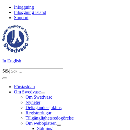
Inloggning
Inloggning Island
Support
In English
Sök
Förstasidan
Om Swedvasc
Om Swedvasc
Nyheter
Deltagande sjukhus
Registreringar
Tillgänglighetsredogörelse
Om webbplatsen
Sökning