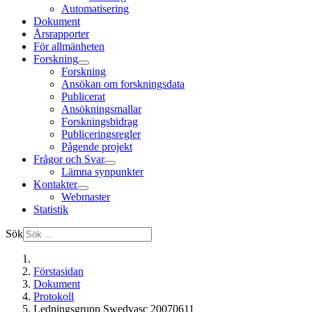
Automatisering
Dokument
Årsrapporter
För allmänheten
Forskning
Forskning
Ansökan om forskningsdata
Publicerat
Ansökningsmallar
Forskningsbidrag
Publiceringsregler
Pågende projekt
Frågor och Svar
Lämna synpunkter
Kontakter
Webmaster
Statistik
Sök
Förstasidan
Dokument
Protokoll
Ledningsgrupp Swedvasc 20070611