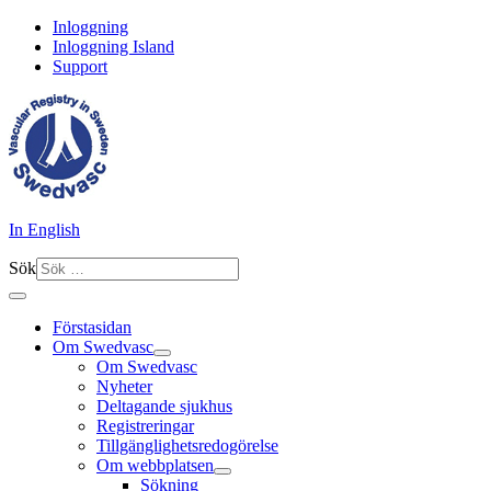
Inloggning
Inloggning Island
Support
In English
Sök
Förstasidan
Om Swedvasc
Om Swedvasc
Nyheter
Deltagande sjukhus
Registreringar
Tillgänglighetsredogörelse
Om webbplatsen
Sökning