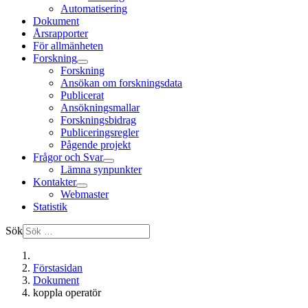
Automatisering
Dokument
Årsrapporter
För allmänheten
Forskning
Forskning
Ansökan om forskningsdata
Publicerat
Ansökningsmallar
Forskningsbidrag
Publiceringsregler
Pågende projekt
Frågor och Svar
Lämna synpunkter
Kontakter
Webmaster
Statistik
Sök
Förstasidan
Dokument
koppla operatör