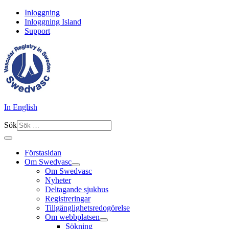
Inloggning
Inloggning Island
Support
In English
Sök
Förstasidan
Om Swedvasc
Om Swedvasc
Nyheter
Deltagande sjukhus
Registreringar
Tillgänglighetsredogörelse
Om webbplatsen
Sökning