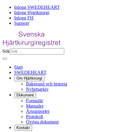
Inlogg SWEDEHEART
Inlogg Hjärtkirurgi
Inlogg FH
Support
Sök
Start
SWEDEHEART
Om Hjärtkirurgi
Bakgrund och historia
Nyhetsarkiv
Dokument
Formulär
Manualer
Årsrapporter
Protokoll
Övriga dokument
Kontakt