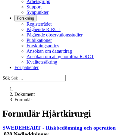
Arbetsgrupp
Support
Synpunkter
Forskning
Registerrådet
Pågående R-RCT
Pågående observationsstudier
Publikationer
Forskningspolicy
Ansökan om datautdrag
Ansökan om att genomföra R-RCT
Kvalitetssäkring
För patienter
Sök
Dokument
Formulär
Formulär Hjärtkirurgi
SWEDEHEART - Riskbedömning och operation
828 Nedladdningar