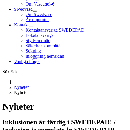
Om Vascuqol-6
Swedvasc
Om Swedvasc
Årsrapporter
Kontakt
Kontaktansvariga SWEDEPAD
Lokalansvariga
Styrkommitté
Säkerhetskommitté
Sökning
Inloggning hemsidan
Vanliga frågor
Sök
Nyheter
Nyheter
Nyheter
Inklusionen är färdig i SWEDEPAD! /
Inclusion is complete in SWEDEPAD!