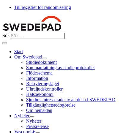
Till registret för randomisering
Sök
Start
Om Swedepad
Studiedokument
Sammanfattning av studieprotokollet
Flödesschema
Information
Rekryteringsläget
Ultraljudskontroller
Hälsoekonomi
Sjukhus intresserade av att delta i SWEDEPAD
Tillgänglighetsredogörelse
Om hemsidan
Nyheter
Nyheter
Pressrelease
Vascuqol-6