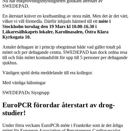
Nu har etikprövningsmyndigheten godkänt återstart av
SWEDEPAD.
En återstart kräver en kraftsamling av stora mått. Men det är det värt,
vilket vi vill förmedla. Därför inbjuds härmed till ett
möte i
Stockholm torsdag den 19 Mars kl 10.00-16.30 i
Läkaresällskapets lokaler, Karolinasalen, Östra Klara
Kyrkogata 10.
Antalet deltagare är i princip obegränsat både vad gäller totalt på
mötet och per deltagande centra. SWEDEPAD kan dock ordna resa
till och från mötet kostnadsfritt för upp till 5 personer per deltagande
sjukhus.
Vänligen sprid detta meddelande till era kollegor.
Med vänliga hälsningar
SWEDEPADs Styrgrupp
EuroPCR förordar återstart av drog-
studier!
Under förra veckans EuroPCR-möte i Frankrike som är det årliga
mötet för European Association of Percutaneous Cardiovascular