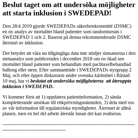
Beslut taget om att undersöka möjligheter
att starta inklusion i SWEDEPAD!
Den 28/4 2019 gjorde SWEDEPADs säkerhetskommitté (DSMC)
en ny analys av mortalitet bland patienter som randomiserats i
SWEDEPAD 1 och 2. Baserat på denna rekommenderade DSMC
återstart av inklusion.
Det betyder att våra nu tillgängliga data inte stödjer slutsatserna i den
metaanalys som publicerades i december 2018 om en ökad sen
mortalitet bland patienter som behandlats med paclitaxelbehandlad
ballong eller stent. Efter sammanträde i SWEDEPADs styrgrupp 2
Maj, och efter öppen diskussion under svenska kärlmötet i Båstad
10 maj, har vi
beslutat att undersöka möjligheterna att återuppta
inklusion i SWEDEPAD
.
Vi kommer först att 1) uppdatera patientinformation, 2) sända
kompletterande ansökan till etikprövningsnämnden, 3) dela med oss
av vår information till regulatoriska myndigheter. Återstart är alltså
planen, men en hel del arbete återstår innan det kan realiseras.
--------------------------------------------------------------------------------------
-----------------------------------------