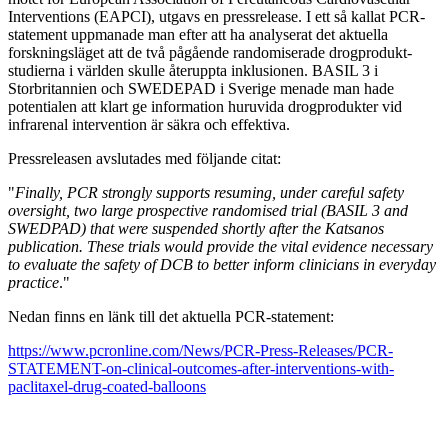
Interventions (EAPCI), utgavs en pressrelease. I ett så kallat PCR-
statement uppmanade man efter att ha analyserat det aktuella
forskningsläget att de två pågående randomiserade drogprodukt-
studierna i världen skulle återuppta inklusionen. BASIL 3 i
Storbritannien och SWEDEPAD i Sverige menade man hade
potentialen att klart ge information huruvida drogprodukter vid
infrarenal intervention är säkra och effektiva.
Pressreleasen avslutades med följande citat:
"
Finally, PCR strongly supports resuming, under careful safety
oversight, two large prospective randomised trial (BASIL 3 and
SWEDPAD) that were suspended shortly after the Katsanos
publication. These trials would provide the vital evidence necessary
to evaluate the safety of DCB to better inform clinicians in everyday
practice
."
Nedan finns en länk till det aktuella PCR-statement:
https://www.pcronline.com/News/PCR-Press-Releases/PCR-
STATEMENT-on-clinical-outcomes-after-interventions-with-
paclitaxel-drug-coated-balloons