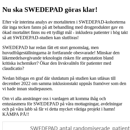
Nu ska SWEDEPAD göras klar!
Efter vår interima analys av mortaliteten i SWEDEPAD-kohorterna
där inga tecken fanns på att behandling med drogprodukter gav en
ökad mortalitet finns nu ett tydligt mål - inkludera patienter i hög takt
så att SWEDEPAD-studien kan slutföras!
SWEDEPAD har redan fått ett stort genomslag, men
huvudfrågeställningarna är fortfarande obesvarade! Minskar den
läkemedelsavgivande teknologin risken för amputation bland
kritiska ischemiker? Ökar den livskvalitén för patienter med
claudicatio?
Nedan bifogas en graf där slutdatum på studien kan utläsas till
december 2022 om samma inklusionstakt uppnås framöver som den
vi hade innan studiepausen.
Om vi alla anstränger oss i vardagen att komma ihåg och
entusiasmera för SWEDEPAD på våra mottagningar, avdelningar
och på våra labb så får vi detta mycket viktiga projekt i hamn!
KÄMPA PÅ!!