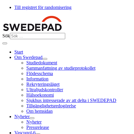
Till registret för randomisering
Sök
Start
Om Swedepad
Studiedokument
Sammanfattning av studieprotokollet
Flödesschema
Information
Rekryteringsläget
Ultraljudskontroller
Hälsoekonomi
Sjukhus intresserade av att delta i SWEDEPAD
Tillgänglighetsredogörelse
Om hemsidan
Nyheter
Nyheter
Pressrelease
Vascuqol-6