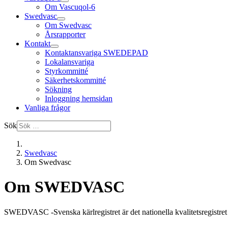
Om Vascuqol-6
Swedvasc
Om Swedvasc
Årsrapporter
Kontakt
Kontaktansvariga SWEDEPAD
Lokalansvariga
Styrkommitté
Säkerhetskommitté
Sökning
Inloggning hemsidan
Vanliga frågor
Sök
Swedvasc
Om Swedvasc
Om SWEDVASC
SWEDVASC -Svenska kärlregistret är det nationella kvalitetsregistret i