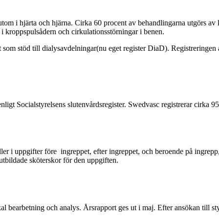
, utom i hjärta och hjärna. Cirka 60 procent av behandlingarna utgörs av
 i kroppspulsådern och cirkulationsstörningar i benen.
 stöd till dialysavdelningar(nu eget register DiaD). Registreringen av d
nligt Socialstyrelsens slutenvårdsregister. Swedvasc registrerar cirka 9
ller i uppgifter före ingreppet, efter ingreppet, och beroende på ingrepp
lutbildade sköterskor för den uppgiften.
kal bearbetning och analys. Årsrapport ges ut i maj. Efter ansökan till s