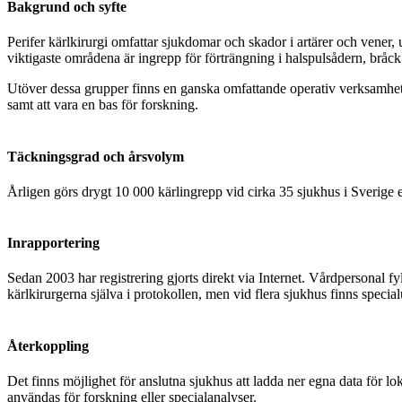
Bakgrund och syfte
Perifer kärlkirurgi omfattar sjukdomar och skador i artärer och vener
viktigaste områdena är ingrepp för förträngning i halspulsådern, bråck
Utöver dessa grupper finns en ganska omfattande operativ verksamhet som
samt att vara en bas för forskning.
Täckningsgrad och årsvolym
Årligen görs drygt 10 000 kärlingrepp vid cirka 35 sjukhus i Sverige e
Inrapportering
Sedan 2003 har registrering gjorts direkt via Internet. Vårdpersonal fy
kärlkirurgerna själva i protokollen, men vid flera sjukhus finns specia
Återkoppling
Det finns möjlighet för anslutna sjukhus att ladda ner egna data för lo
användas för forskning eller specialanalyser.