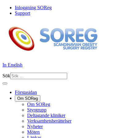
Inloggning SOReg
Support
In English
Sök
Förstasidan
Om SOReg
Om SOReg
Styrgrupp
Deltagande kliniker
Verksamhetsberättelser
Nyheter
Möten
Länkar