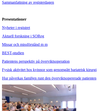
Sammanfattning av registerdagen
Presentationer
Nyheter i registret
Aktuell forskning i SOReg
Missar och missförstånd m m
BEST-studien
Patientens perspektiv på överviktsoperation
Fysisk aktivitet hos kvinnor som genomgått bariatrisk kirurgi
Hur påverkas familjen runt den överviktsopererade patienten