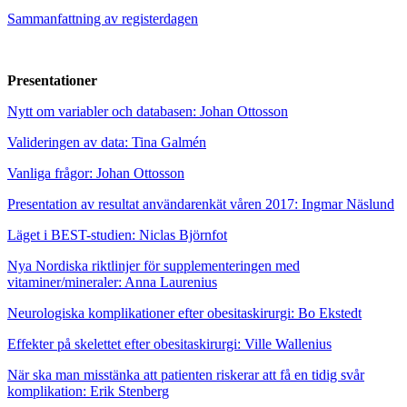
Sammanfattning av registerdagen
Presentationer
Nytt om variabler och databasen: Johan Ottosson
Valideringen av data: Tina Galmén
Vanliga frågor: Johan Ottosson
Presentation av resultat användarenkät våren 2017: Ingmar Näslund
Läget i BEST-studien: Niclas Björnfot
Nya Nordiska riktlinjer för supplementeringen med
vitaminer/mineraler: Anna Laurenius
Neurologiska komplikationer efter obesitaskirurgi: Bo Ekstedt
Effekter på skelettet efter obesitaskirurgi: Ville Wallenius
När ska man misstänka att patienten riskerar att få en tidig svår
komplikation: Erik Stenberg