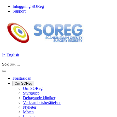
Inloggning SOReg
Support
In English
Sök
Förstasidan
Om SOReg
Om SOReg
Styrgrupp
Deltagande kliniker
Verksamhetsberättelser
Nyheter
Möten
Länkar