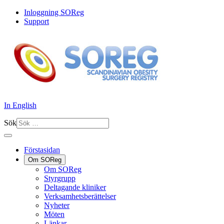
Inloggning SOReg
Support
In English
Sök
Förstasidan
Om SOReg
Om SOReg
Styrgrupp
Deltagande kliniker
Verksamhetsberättelser
Nyheter
Möten
Länkar