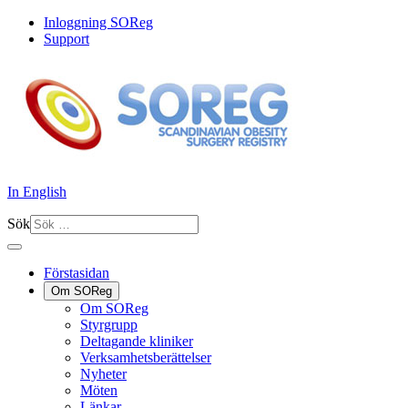
Inloggning SOReg
Support
In English
Sök
Förstasidan
Om SOReg
Om SOReg
Styrgrupp
Deltagande kliniker
Verksamhetsberättelser
Nyheter
Möten
Länkar