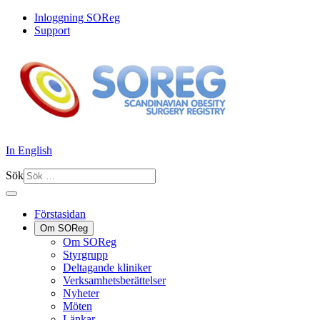
Inloggning SOReg
Support
In English
Sök
Förstasidan
Om SOReg
Om SOReg
Styrgrupp
Deltagande kliniker
Verksamhetsberättelser
Nyheter
Möten
Länkar