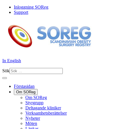
Inloggning SOReg
Support
In English
Sök
Förstasidan
Om SOReg
Om SOReg
Styrgrupp
Deltagande kliniker
Verksamhetsberättelser
Nyheter
Möten
Länkar