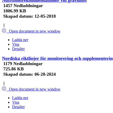
Nutritionsrekommendationer vid graviditet
1457 Nedladdningar
1006.99 KB
Skapad datum:
12-05-2018
Open document in new window
Ladda ner
Visa
Detaljer
Nordiska riktlinjer för monitorering och supplementerin
1179 Nedladdningar
725.86 KB
Skapad datum:
06-28-2024
Open document in new window
Ladda ner
Visa
Detaljer