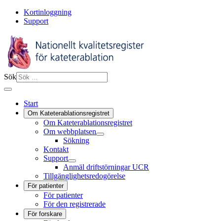
Kortinloggning
Support
Sök
Start
Om Kateterablationsregistret
Om Kateterablationsregistret
Om webbplatsen
Sökning
Kontakt
Support
Anmäl driftstörningar UCR
Tillgänglighetsredogörelse
För patienter
För patienter
För den registrerade
För forskare