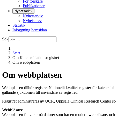
För forskare
Publikationer
Nyhetsarkiv
Nyhetsarkiv
Nyhetsbrev
Statistik
Inloggning hemsidan
Sök
Start
Om Kateterablationsregistret
Om webbplatsen
Om webbplatsen
Webbplatsen tillhör registret Nationellt kvalitetsregister för katetera
gällande sjukdomen till användare av registret.
Registret administreras av UCR, Uppsala Clinical Research Center som ä
Webbläsare
Webbplatsen fungerar på datorer som har en modern webbläsare, och i 