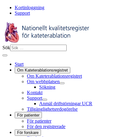
Kortinloggning
Support
Sök
Start
Om Kateterablationsregistret
Om Kateterablationsregistret
Om webbplatsen
Sökning
Kontakt
Support
Anmäl driftstörningar UCR
Tillgänglighetsredogörelse
För patienter
För patienter
För den registrerade
För forskare