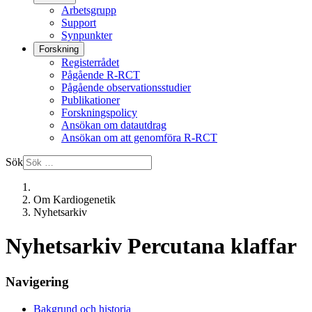
Arbetsgrupp
Support
Synpunkter
Forskning
Registerrådet
Pågående R-RCT
Pågående observationsstudier
Publikationer
Forskningspolicy
Ansökan om datautdrag
Ansökan om att genomföra R-RCT
Sök
Om Kardiogenetik
Nyhetsarkiv
Nyhetsarkiv Percutana klaffar
Navigering
Bakgrund och historia