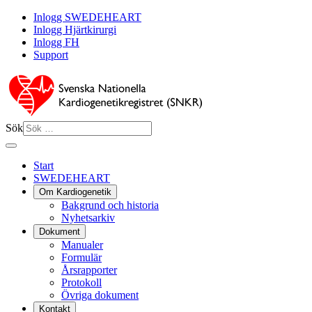
Inlogg SWEDEHEART
Inlogg Hjärtkirurgi
Inlogg FH
Support
Sök
Start
SWEDEHEART
Om Kardiogenetik
Bakgrund och historia
Nyhetsarkiv
Dokument
Manualer
Formulär
Årsrapporter
Protokoll
Övriga dokument
Kontakt