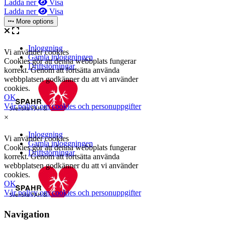
Ladda ner
Visa
Ladda ner
Visa
More options
×
Navigation