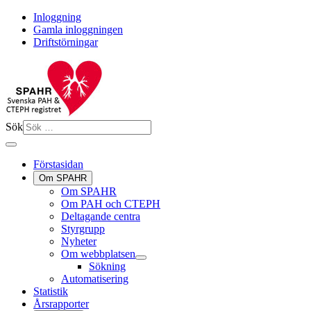
Inloggning
Gamla inloggningen
Driftstörningar
Sök
Förstasidan
Om SPAHR
Om SPAHR
Om PAH och CTEPH
Deltagande centra
Styrgrupp
Nyheter
Om webbplatsen
Sökning
Automatisering
Statistik
Årsrapporter