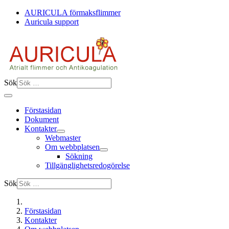
AURICULA förmaksflimmer
Auricula support
Sök
Förstasidan
Dokument
Kontakter
Webmaster
Om webbplatsen
Sökning
Tillgänglighetsredogörelse
Sök
Förstasidan
Kontakter