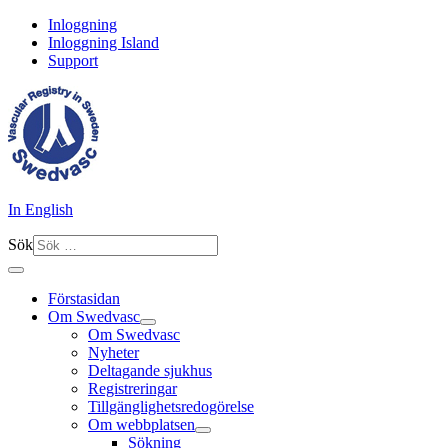
Inloggning
Inloggning Island
Support
In English
Sök
Förstasidan
Om Swedvasc
Om Swedvasc
Nyheter
Deltagande sjukhus
Registreringar
Tillgänglighetsredogörelse
Om webbplatsen
Sökning