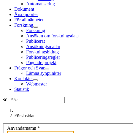
Automatisering
Dokument
Årsrapporter
För allmänheten
Forskning
Forskning
Ansökan om forskningsdata
Publicerat
Ansökningsmallar
Forskningsbidrag
Publiceringsregler
Pågende projekt
Frågor och Svar
Lämna synpunkter
Kontakter
Webmaster
Statistik
Sök
Förstasidan
Användarnamn
*