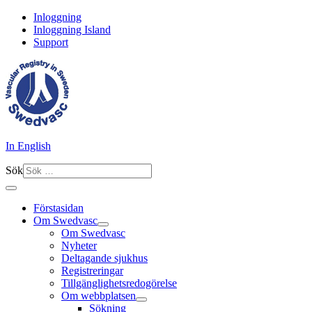
Inloggning
Inloggning Island
Support
In English
Sök
Förstasidan
Om Swedvasc
Om Swedvasc
Nyheter
Deltagande sjukhus
Registreringar
Tillgänglighetsredogörelse
Om webbplatsen
Sökning