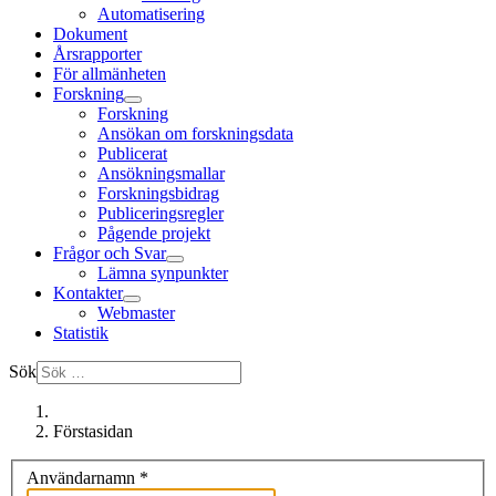
Automatisering
Dokument
Årsrapporter
För allmänheten
Forskning
Forskning
Ansökan om forskningsdata
Publicerat
Ansökningsmallar
Forskningsbidrag
Publiceringsregler
Pågende projekt
Frågor och Svar
Lämna synpunkter
Kontakter
Webmaster
Statistik
Sök
Förstasidan
Användarnamn
*