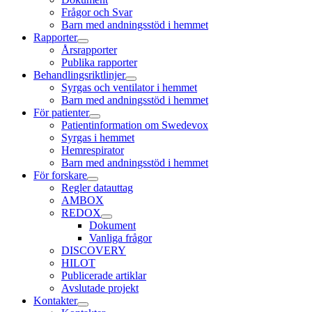
Frågor och Svar
Barn med andningsstöd i hemmet
Rapporter
Årsrapporter
Publika rapporter
Behandlingsriktlinjer
Syrgas och ventilator i hemmet
Barn med andningsstöd i hemmet
För patienter
Patientinformation om Swedevox
Syrgas i hemmet
Hemrespirator
Barn med andningsstöd i hemmet
För forskare
Regler datauttag
AMBOX
REDOX
Dokument
Vanliga frågor
DISCOVERY
HILOT
Publicerade artiklar
Avslutade projekt
Kontakter