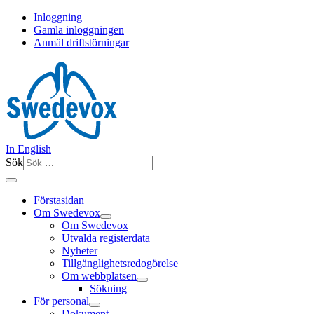
Inloggning
Gamla inloggningen
Anmäl driftstörningar
In English
Sök
Förstasidan
Om Swedevox
Om Swedevox
Utvalda registerdata
Nyheter
Tillgänglighetsredogörelse
Om webbplatsen
Sökning
För personal
Dokument