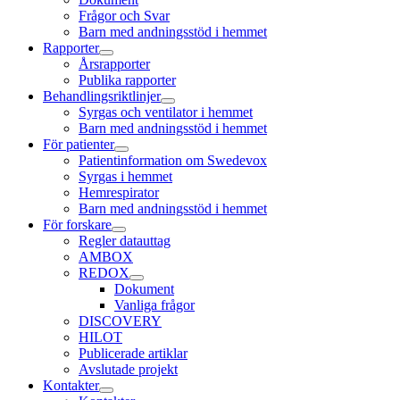
Frågor och Svar
Barn med andningsstöd i hemmet
Rapporter
Årsrapporter
Publika rapporter
Behandlingsriktlinjer
Syrgas och ventilator i hemmet
Barn med andningsstöd i hemmet
För patienter
Patientinformation om Swedevox
Syrgas i hemmet
Hemrespirator
Barn med andningsstöd i hemmet
För forskare
Regler datauttag
AMBOX
REDOX
Dokument
Vanliga frågor
DISCOVERY
HILOT
Publicerade artiklar
Avslutade projekt
Kontakter