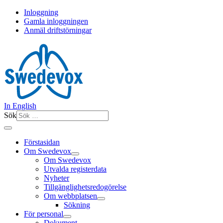
Inloggning
Gamla inloggningen
Anmäl driftstörningar
In English
Sök
Förstasidan
Om Swedevox
Om Swedevox
Utvalda registerdata
Nyheter
Tillgänglighetsredogörelse
Om webbplatsen
Sökning
För personal
Dokument