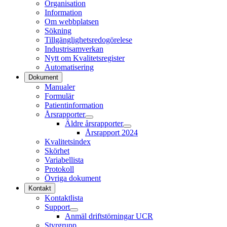
Organisation
Information
Om webbplatsen
Sökning
Tillgänglighetsredogörelese
Industrisamverkan
Nytt om Kvalitetsregister
Automatisering
Dokument
Manualer
Formulär
Patientinformation
Årsrapporter
Äldre årsrapporter
Årsrapport 2024
Kvalitetsindex
Skörhet
Variabellista
Protokoll
Övriga dokument
Kontakt
Kontaktlista
Support
Anmäl driftstörningar UCR
Styrgrupp