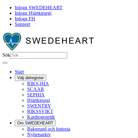
Inlogg SWEDEHEART
Inlogg Hjärtkirurgi
Inlogg FH
Support
Sök
Start
Välj delregister
RIKS-HIA
SCAAR
SEPHIA
Hjärtkirurgi
SWENTRY
RIKSSVIKT
Kardiogenetik
Om SWEDEHEART
Bakgrund och historia
Nyhetsarkiv