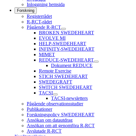
Inloggning hemsida
Forskning
Registerrådet
R-RCT-rådet
Pågående R-RCT
BROKEN SWEDEHEART
EVOLVE MI
HELP-SWEDEHEART
INFINITY-SWEDEHEART
MIMET
REDUCE-SWEDEHEART
Dokument REDUCE
Remote Exercise
STICH SWEDEHEART
SWEDEGRAFT
SWITCH SWEDEHEART
TACSI
TACSI-newsletters
Pågående observationsstudier
Publikationer
Forskningspolicy SWEDEHEART
Ansökan om datautdrag
Ansökan om att genomföra R-RCT
Avslutade R-RCT