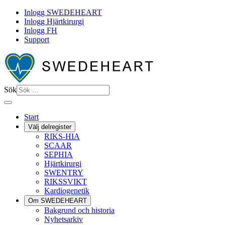
Inlogg SWEDEHEART
Inlogg Hjärtkirurgi
Inlogg FH
Support
Sök
Start
Välj delregister
RIKS-HIA
SCAAR
SEPHIA
Hjärtkirurgi
SWENTRY
RIKSSVIKT
Kardiogenetik
Om SWEDEHEART
Bakgrund och historia
Nyhetsarkiv