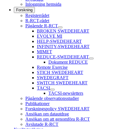
Inloggning hemsida
Forskning
Registerrådet
R-RCT-rådet
Pågående R-RCT
BROKEN SWEDEHEART
EVOLVE MI
HELP-SWEDEHEART
INFINITY-SWEDEHEART
MIMET
REDUCE-SWEDEHEART
Dokument REDUCE
Remote Exercise
STICH SWEDEHEART
SWEDEGRAFT
SWITCH SWEDEHEART
TACSI
TACSI-newsletters
Pågående observationsstudier
Publikationer
Forskningspolicy SWEDEHEART
Ansökan om datautdrag
Ansökan om att genomföra R-RCT
Avslutade R-RCT